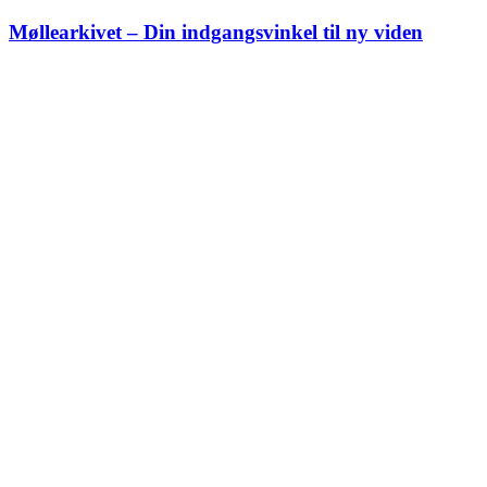
Skip
Møllearkivet – Din indgangsvinkel til ny viden
to
content