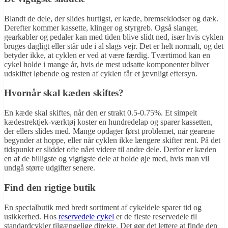
Blandt de dele, der slides hurtigst, er kæde, bremseklodser og dæk.
Derefter kommer kassette, klinger og styrgreb. Også slanger,
gearkabler og pedaler kan med tiden blive slidt ned, især hvis cyklen
bruges dagligt eller står ude i al slags vejr. Det er helt normalt, og det
betyder ikke, at cyklen er ved at være færdig. Tværtimod kan en
cykel holde i mange år, hvis de mest udsatte komponenter bliver
udskiftet løbende og resten af cyklen får et jævnligt eftersyn.
Hvornår skal kæden skiftes?
En kæde skal skiftes, når den er strakt 0.5-0.75%. Et simpelt
kædestrektjek-værktøj koster en hundredelap og sparer kassetten,
der ellers slides med. Mange opdager først problemet, når gearene
begynder at hoppe, eller når cyklen ikke længere skifter rent. På det
tidspunkt er sliddet ofte nået videre til andre dele. Derfor er kæden
en af de billigste og vigtigste dele at holde øje med, hvis man vil
undgå større udgifter senere.
Find den rigtige butik
En specialbutik med bredt sortiment af cykeldele sparer tid og
usikkerhed. Hos
reservedele cykel
er de fleste reservedele til
standardcykler tilgængelige direkte. Det gør det lettere at finde den