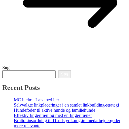
Søg
Søg
Recent Posts
MC hjelm | Læs med her
Selvvalgte linkplaceringer i en samlet linkbuilding-strategi
Hundefoder til aktive hunde og familiehunde
Effektiv fingertræning med en fingertræner
Bruttolønsordning til IT-udstyr kan gøre medarbejdergoder
mere relevante