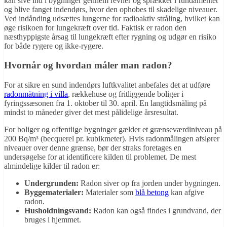
kan sive ind i bygninger gennem revner og sprækker i fundamentet
og blive fanget indendørs, hvor den ophobes til skadelige niveauer.
Ved indånding udsættes lungerne for radioaktiv stråling, hvilket kan
øge risikoen for lungekræft over tid. Faktisk er radon den
næsthyppigste årsag til lungekræft efter rygning og udgør en risiko
for både rygere og ikke-rygere.
Hvornår og hvordan måler man radon?
For at sikre en sund indendørs luftkvalitet anbefales det at udføre
radonmätning i villa
, rækkehuse og fritliggende boliger i
fyringssæsonen fra 1. oktober til 30. april. En langtidsmåling på
mindst to måneder giver det mest pålidelige årsresultat.
For boliger og offentlige bygninger gælder et grænseværdiniveau på
200 Bq/m³ (becquerel pr. kubikmeter). Hvis radonmålingen afslører
niveauer over denne grænse, bør der straks foretages en
undersøgelse for at identificere kilden til problemet. De mest
almindelige kilder til radon er:
Undergrunden:
Radon siver op fra jorden under bygningen.
Byggematerialer:
Materialer som
blå betong
kan afgive
radon.
Husholdningsvand:
Radon kan også findes i grundvand, der
bruges i hjemmet.