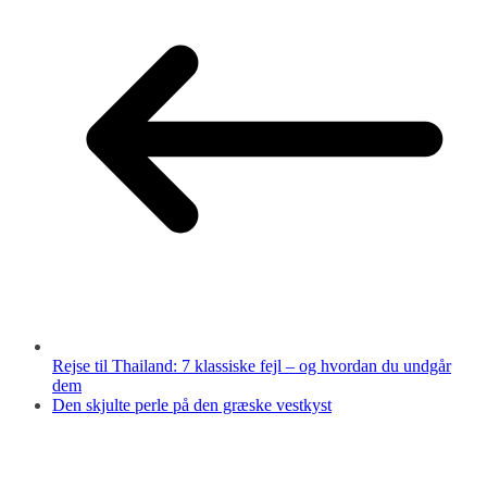
Rejse til Thailand: 7 klassiske fejl – og hvordan du undgår
dem
Den skjulte perle på den græske vestkyst