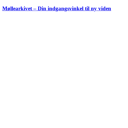
Skip
Møllearkivet – Din indgangsvinkel til ny viden
to
content