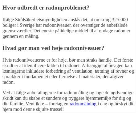
Hvor udbredt er radonproblemet?
Ifølge Strålsäkerhetsmyndigheten anslås det, at omkring 325.000
boliger i Sverige har radonniveauer, der overstiger de anbefalede
grænseværdier. Det eneste pålidelige middel til at opdage radon er
gennem en måling.
Hvad gør man ved høje radonniveauer?
Hvis radonniveauerne er for høje, bør man straks handle. Det første
skridt er at identificere kilden til radonet. Afhængigt af årsagen kan
løsningerne inkludere forbedring af ventilation, tætning af revner og
sprækker i fundamentet eller fjernelse af materialer, der afgiver
radon.
Ved at følge anbefalingerne for radonmåling og tage de nødvendige
skridt kan du skabe et sundere og tryggere hjemmemiljø for dig og
din familie. Vent ikke – foretag en
radonmätning
i dag og beskyt dit
hjem mod denne skjulte trussel!